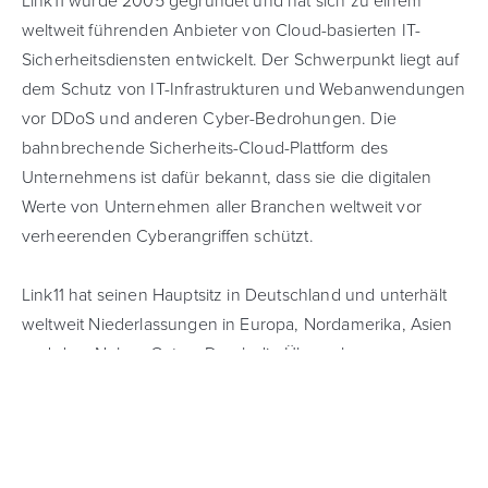
Link11 wurde 2005 gegründet und hat sich zu einem
weltweit führenden Anbieter von Cloud-basierten IT-
Sicherheitsdiensten entwickelt. Der Schwerpunkt liegt auf
dem Schutz von IT-Infrastrukturen und Webanwendungen
vor DDoS und anderen Cyber-Bedrohungen. Die
bahnbrechende Sicherheits-Cloud-Plattform des
Unternehmens ist dafür bekannt, dass sie die digitalen
Werte von Unternehmen aller Branchen weltweit vor
verheerenden Cyberangriffen schützt.
Link11 hat seinen Hauptsitz in Deutschland und unterhält
weltweit Niederlassungen in Europa, Nordamerika, Asien
und dem Nahen Osten. Durch die Übernahme von
Reblaze Technologies hat Link11 sein Know-how im
Bereich WAAP (Web Application and API Protection)
erweitert und bietet seinen Kunden einen noch
umfassenderen Schutz vor komplexen Bedrohungen.