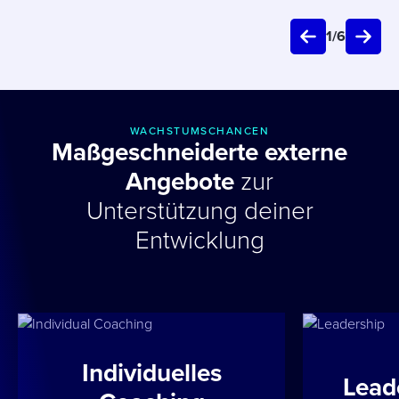
1
/
6
WACHSTUMSCHANCEN
Maßgeschneiderte externe
Angebote
zur
Unterstützung deiner
Entwicklung
Individuelles
Leade