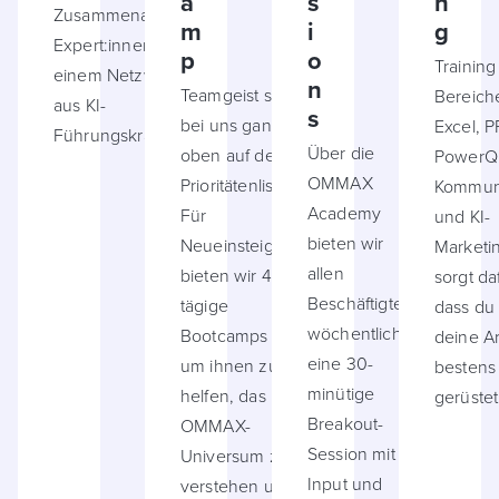
a
s
n
Zusammenarbeit mit
m
i
g
Expert:innen und
p
o
Training
einem Netzwerk
n
Teamgeist steht
Bereich
aus KI-
s
bei uns ganz
Excel, P
Führungskräften.
Über die
oben auf der
PowerQ
OMMAX
Prioritätenliste.
Kommuni
Academy
Für
und KI-
bieten wir
Neueinsteigeren
Marketi
allen
bieten wir 4-
sorgt da
Beschäftigten
tägige
dass du 
wöchentlich
Bootcamps an,
deine Ar
eine 30-
um ihnen zu
bestens
minütige
helfen, das
gerüstet 
Breakout-
OMMAX-
Session mit
Universum zu
Input und
verstehen und