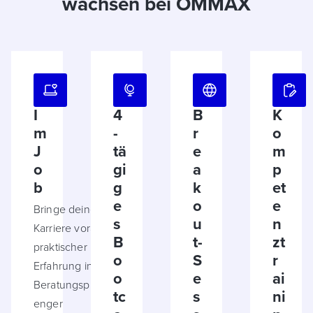
wachsen bei OMMAX
I
4
B
K
m
-
r
o
J
tä
e
m
o
gi
a
p
b
g
k
et
e
o
e
Bringe deine KI-
s
u
n
Karriere voran mit
B
t-
zt
praktischer
o
S
r
Erfahrung in Top-
o
e
ai
Beratungsprojekten,
tc
s
ni
enger