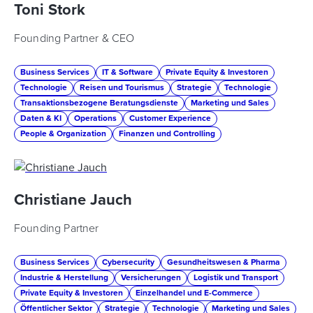
Toni Stork
Founding Partner & CEO
Business Services
IT & Software
Private Equity & Investoren
Technologie
Reisen und Tourismus
Strategie
Technologie
Transaktionsbezogene Beratungsdienste
Marketing und Sales
Daten & KI
Operations
Customer Experience
People & Organization
Finanzen und Controlling
Christiane Jauch
Founding Partner
Business Services
Cybersecurity
Gesundheitswesen & Pharma
Industrie & Herstellung
Versicherungen
Logistik und Transport
Private Equity & Investoren
Einzelhandel und E-Commerce
Öffentlicher Sektor
Strategie
Technologie
Marketing und Sales