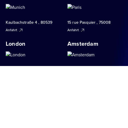
Kaulbachstraße 4 , 80539
15 rue Pasquier , 75008
Anfahrt
Anfahrt
London
Amsterdam
34 Brook Street , W1K 5DN
Apollolaan 151 , 1077 AR
Anfahrt
Anfahrt
Mailand
Berlin
Via S. Raffaele 1 , 20121
Hauptstraße 151 , 10827
Anfahrt
Anfahrt