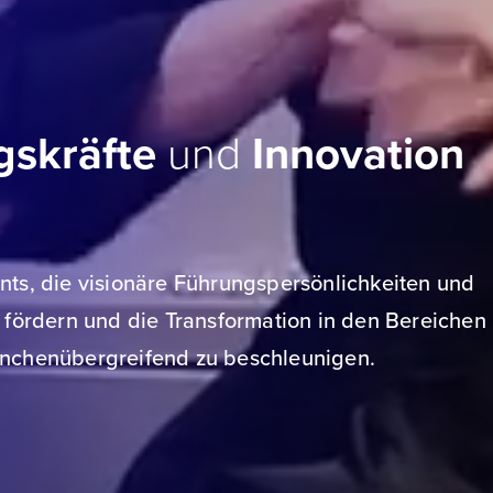
gskräfte
und
Innovation
ents, die visionäre Führungspersönlichkeiten und
fördern und die Transformation in den Bereichen
ranchenübergreifend zu beschleunigen.