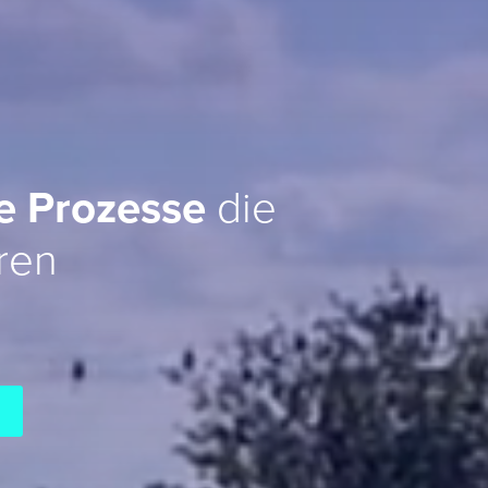
te Prozesse
die
ren