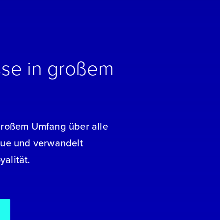
isse in großem
n großem Umfang über alle
lue und verwandelt
alität.