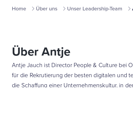
Home
Über uns
Unser Leadership-Team
Über Antje
Antje Jauch ist Director People & Culture bei 
für die Rekrutierung der besten digitalen und 
die Schaffung einer Unternehmenskultur, in de
persönlich weiterentwickeln und beruflich erfol
Bevor sie zu OMMAX kam, arbeitete Antje für 
wo sie für das internationale Hochschulrecrui
verantwortlich war. Weitere berufliche Erfahru