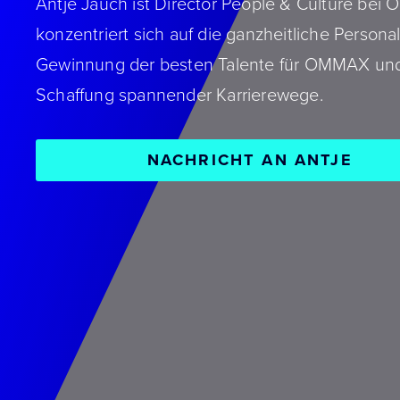
Antje Jauch ist Director People & Culture be
konzentriert sich auf die ganzheitliche Personal
Gewinnung der besten Talente für OMMAX und
Schaffung spannender Karrierewege.
NACHRICHT AN ANTJE