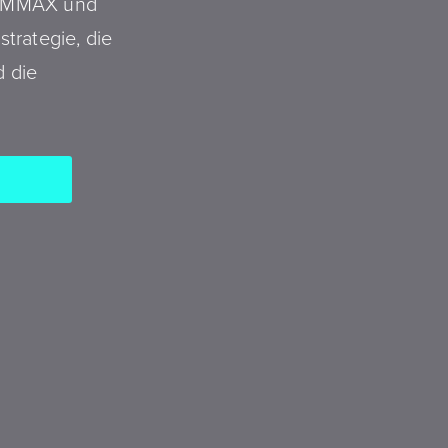
i OMMAX und
strategie, die
 die