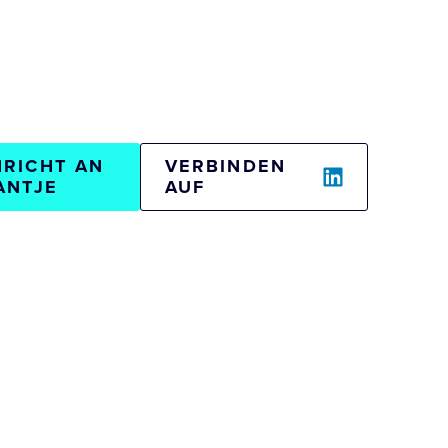
RICHT AN
VERBINDEN
ANTJE
AUF
ise-Spotlight
lture
People & Organization
nt & HR Strategy
Executive Search
Digital HR