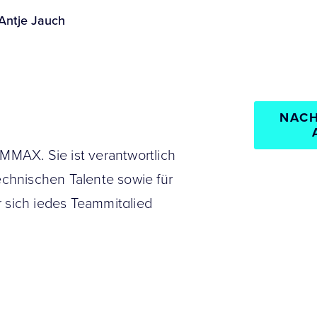
Antje Jauch
NACH
OMMAX. Sie ist verantwortlich
technischen Talente sowie für
r sich jedes Teammitglied
Expert
greich sein kann.
People & cu
die Boston Consulting Group,
Digital Tale
ting und Employer Branding
ngen sammelte sie in