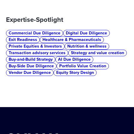
Expertise-Spotlight
Commercial Due Diligence
Digital Due Diligence
Exit Readiness
Healthcare & Pharmaceuticals
Private Equities & Investors
Nutrition & wellness
Transaction advisory services
Strategy and value creation
Buy-and-Build Strategy
AI Due Diligence
Buy-Side Due Diligence
Portfolio Value Creation
Vendor Due Diligence
Equity Story Design