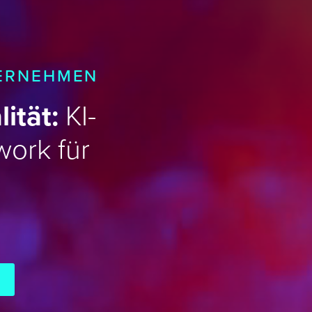
ERNEHMEN
ität:
KI-
ork für