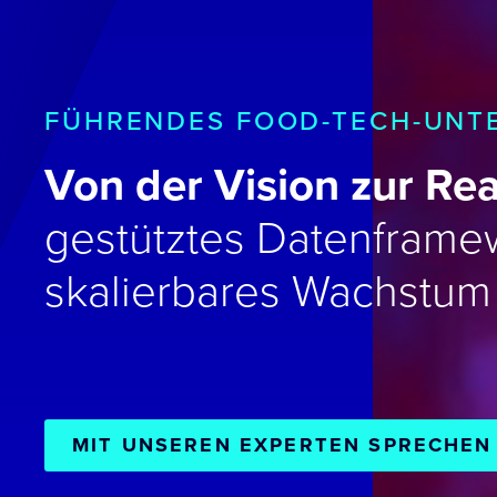
FÜHRENDES FOOD-TECH-UNT
Von der Vision zur Real
gestütztes Datenframew
skalierbares Wachstum
MIT UNSEREN EXPERTEN SPRECHEN