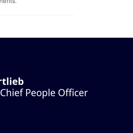
efits.
rtlieb
Chief People Officer