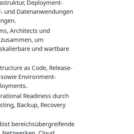
rastruktur, Deployment-
 AI- und Datenanwendungen
ingen.
ms, Architects und
te zusammen, um
skalierbare und wartbare
tructure as Code, Release-
s sowie Environment-
ployments.
rational Readiness durch
esting, Backup, Recovery
 löst bereichsübergreifende
 Netzwerken, Cloud