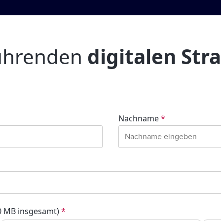
führenden
digitalen Str
Nachname
*
20 MB insgesamt)
*