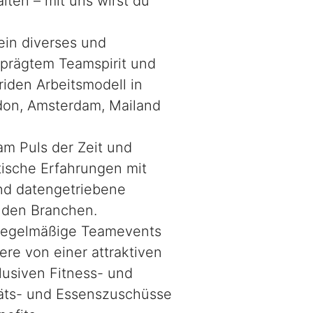
alten – mit uns wirst du
 ein diverses und
eprägtem Teamspirit und
riden Arbeitsmodell in
don, Amsterdam, Mailand
am Puls der Zeit und
tische Erfahrungen mit
und datengetriebene
enden Branchen.
 regelmäßige Teamevents
re von einer attraktiven
klusiven Fitness- und
täts- und Essenszuschüsse