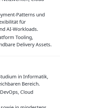
oyment-Patterns und
ibilität für
nd AI-Workloads.
atform Tooling,
ndbare Delivery Assets.
tudium in Informatik,
eichbaren Bereich.
h DevOps, Cloud
 sowie in mindestens