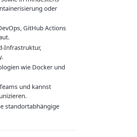
ntainerisierung oder
 DevOps, GitHub Actions
aut.
-Infrastruktur,
y.
ologien wie Docker und
n Teams und kannst
nizieren.
che standortabhängige