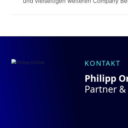
und vielseitigen weiteren Company Ben
KONTAKT
Philipp O
Partner & 