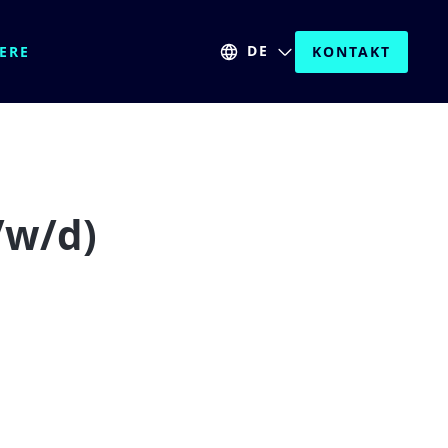
DE
ERE
KONTAKT
S
/w/d)